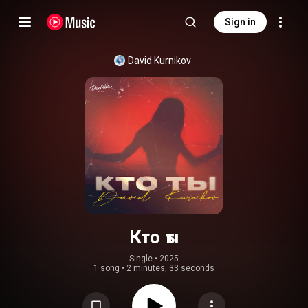
Sign in
David Kurnikov
Кто ты
Single
 • 
2025
1 song
•
2 minutes, 33 seconds