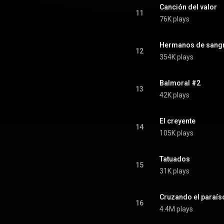
Canción del valor
11
76K plays
Hermanos de sang
12
354K plays
Balmoral #2
13
42K plays
El creyente
14
105K plays
Tatuados
15
31K plays
Cruzando el paraís
16
4.4M plays