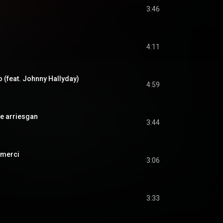
3:46
4:11
 (feat. Johnny Hallyday)
4:59
ue arriesgan
3:44
 merci
3:06
3:33