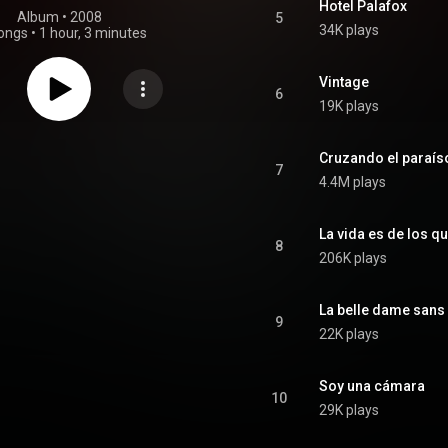
Hotel Palafox
Album
 • 
2008
5
34K plays
ongs
•
1 hour, 3 minutes
Vintage
6
19K plays
Cruzando el paraíso
7
4.4M plays
La vida es de los q
8
206K plays
La belle dame sans
9
22K plays
Soy una cámara
10
29K plays