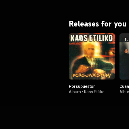
Releases for you
Porsupuestón
Cuand
Album
•
Kaos Etíliko
Alb