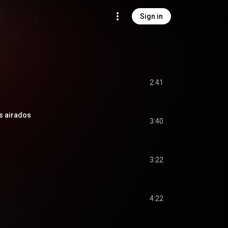
Sign in
2:41
s airados
3:40
3:22
4:22