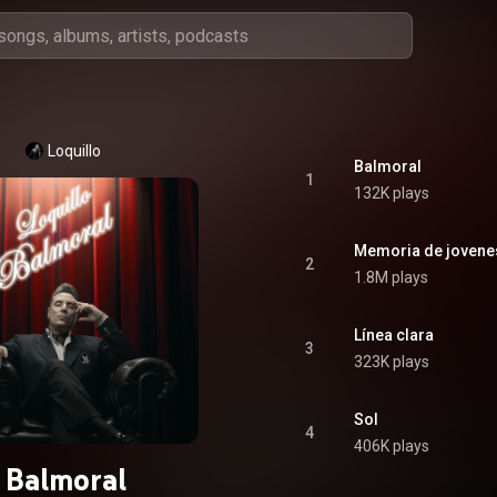
Loquillo
Balmoral
1
132K plays
Memoria de jovene
2
1.8M plays
Línea clara
3
323K plays
Sol
4
406K plays
Balmoral