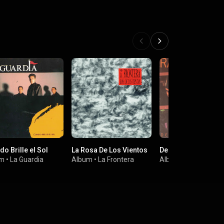
o Brille el Sol
La Rosa De Los Vientos
De un Pais en Llam
um
•
La Guardia
Album
•
La Frontera
Album
•
Radio Futur