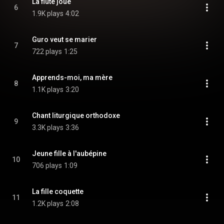
La flûte joue
6
1.9K plays
4:02
Guro veut se marier
7
722 plays
1:25
Apprends-moi, ma mère
8
1.1K plays
3:20
Chant liturgique orthodoxe
9
3.3K plays
3:36
Jeune fille à l'aubépine
10
706 plays
1:09
La fille coquette
11
1.2K plays
2:08