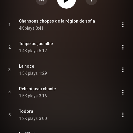
Chansons chopes de la région de sofia
1
4K plays
3:41
Tulipe ou jacinthe
2
1.4K plays
5:17
La noce
3
1.5K plays
1:29
Petit oiseau chante
4
1.5K plays
3:16
Todora
5
1.2K plays
3:00