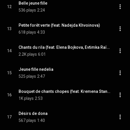
Belle jeune fille
12
536 plays
2:24
Petite forêt verte (feat. Nadejda Khvoinova)
13
618 plays
4:33
Chants du rila (feat. Elena Bojkova, Evtimka Raïkova & Dimitrinka Ganschovska)
14
2.2K plays
6:01
Jeune fille nedelia
15
525 plays
2:47
Bouquet de chants chopes (feat. Kremena Stancheva & Vassilka Andonova)
16
1K plays
2:53
Désirs de dona
17
567 plays
1:40