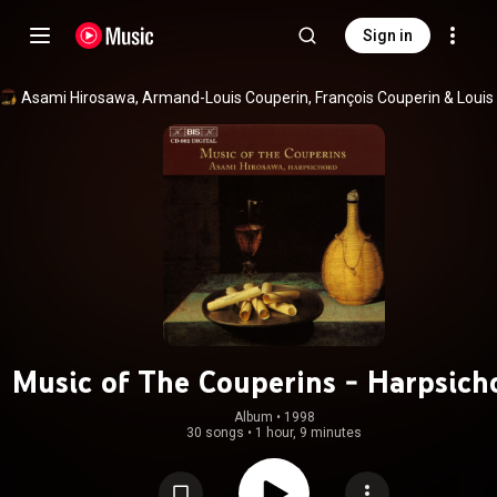
Sign in
Asami Hirosawa
, 
Armand-Louis Couperin
, 
François Couperin
 & 
Music of The Couperins - Harpsich
Album
 • 
1998
30 songs
•
1 hour, 9 minutes