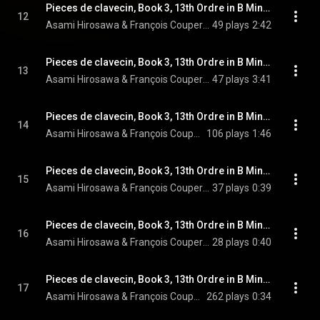
Pieces de clavecin, Book 3, 13th Ordre in B Minor: I. Les Lis naissans
12
Asami Hirosawa & François Couperin
49 plays
2:42
Pieces de clavecin, Book 3, 13th Ordre in B Minor: II. Les Rozeaux
13
Asami Hirosawa & François Couperin
47 plays
3:41
Pieces de clavecin, Book 3, 13th Ordre in B Minor: III. L'engageante
14
Asami Hirosawa & François Couperin
106 plays
1:46
Pieces de clavecin, Book 3, 13th Ordre in B Minor: IV. Les Folies francoises, ou les Dominos: La Virginite sous le Domino couleur d'invisible
15
Asami Hirosawa & François Couperin
37 plays
0:39
Pieces de clavecin, Book 3, 13th Ordre in B Minor: IV. Les Folies francoises, ou les Dominos: La Pudeur sous le Domino couleur de Roze
16
Asami Hirosawa & François Couperin
28 plays
0:40
Pieces de clavecin, Book 3, 13th Ordre in B Minor: IV. Les Folies francoises, ou les Dominos: L'Ardeur sous le Domino incarnat
17
Asami Hirosawa & François Couperin
262 plays
0:34