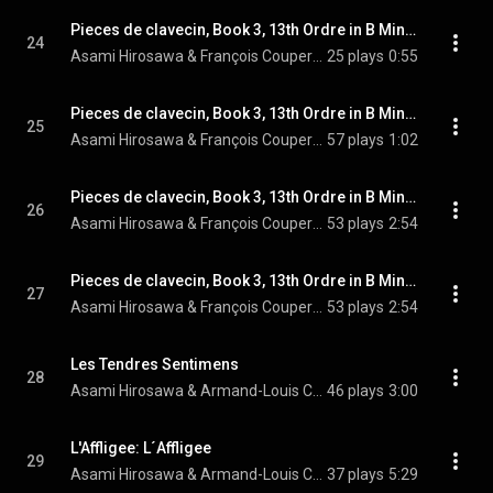
Pieces de clavecin, Book 3, 13th Ordre in B Minor: IV. Les Folies francoises, ou les Dominos: Les Courcous Benevoles sous des Dominos jaunes
24
Asami Hirosawa & François Couperin
25 plays
0:55
Pieces de clavecin, Book 3, 13th Ordre in B Minor: IV. Les Folies francoises, ou les Dominos: La Jalousie Taciturne sous le Domino gris de Maure
25
Asami Hirosawa & François Couperin
57 plays
1:02
Pieces de clavecin, Book 3, 13th Ordre in B Minor: IV. Les Folies francoises, ou les Dominos: La Frenesie, ou le Desespoir sous le Domino noir
26
Asami Hirosawa & François Couperin
53 plays
2:54
Pieces de clavecin, Book 3, 13th Ordre in B Minor: V. L'ame-en-peine
27
Asami Hirosawa & François Couperin
53 plays
2:54
Les Tendres Sentimens
28
Asami Hirosawa & Armand-Louis Couperin
46 plays
3:00
L'Affligee: L´Affligee
29
Asami Hirosawa & Armand-Louis Couperin
37 plays
5:29