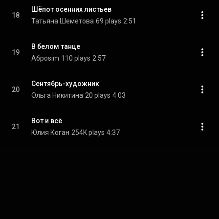
Шёпот осенних листьев
18
Татьяна Шеметова
69 plays
2:51
В белом танце
19
Аброsim
110 plays
2:57
Сентябрь-художник
20
Ольга Никитина
20 plays
4:03
Вот и всё
21
Юлия Коган
254K plays
4:37