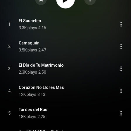
El Saucelito
1
3.3K plays
4:15
Camaguán
2
3.5K plays
2:47
El Día de Tu Matrimonio
3
2.3K plays
2:50
Corazón No Llores Más
4
12K plays
3:13
Tardes del Baul
5
18K plays
2:25