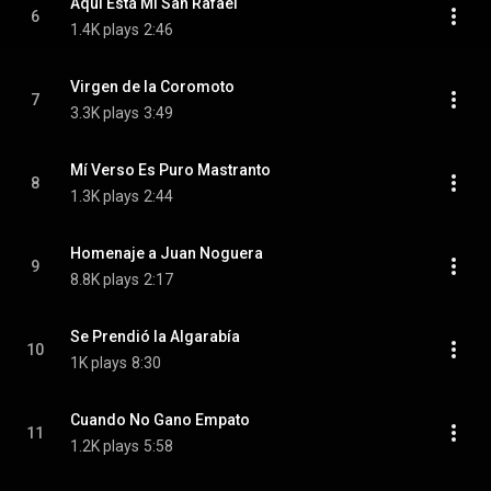
Aquí Está Mi San Rafael
6
1.4K plays
2:46
Virgen de la Coromoto
7
3.3K plays
3:49
Mí Verso Es Puro Mastranto
8
1.3K plays
2:44
Homenaje a Juan Noguera
9
8.8K plays
2:17
Se Prendió la Algarabía
10
1K plays
8:30
Cuando No Gano Empato
11
1.2K plays
5:58