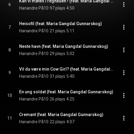
Kan vi møtes i regnbuen? (feat. Maria Gangdal Gunnarskog)
6
Hanandre På10
97 plays
4:50
Heisofil (feat. Maria Gangdal Gunnarskog)
7
Hanandre På10
21 plays
5:11
Neste havn (feat. Maria Gangdal Gunnarskog)
8
Hanandre På10
29 plays
5:02
Vil du være min Cow Girl? (feat. Maria Gangdal Gunnarskog)
9
Hanandre På10
31 plays
5:40
En ung soldat (feat. Maria Gangdal Gunnarskog)
10
Hanandre På10
26 plays
4:25
Cremant (feat. Maria Gangdal Gunnarskog)
11
Hanandre På10
22 plays
4:07