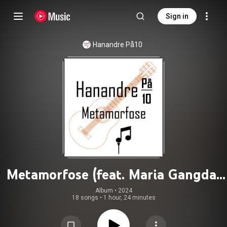
Sign in
Hanandre På10
Metamorfose (feat. Maria Gangdal
Gunnarskog)
Album
 • 
2024
18 songs
•
1 hour, 24 minutes