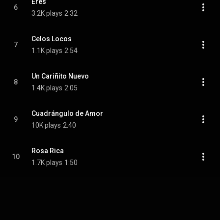
Eres
6
3.2K plays
2:32
Celos Locos
7
1.1K plays
2:54
Un Cariñito Nuevo
8
1.4K plays
2:05
Cuadrángulo de Amor
9
10K plays
2:40
Rosa Rica
10
1.7K plays
1:50