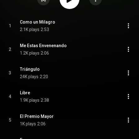
Como un Milagro
1
2.1K plays
2:53
Me Estas Envenenando
2
1.2K plays
2:06
Triángulo
3
24K plays
2:20
Libre
4
1.9K plays
2:38
El Premio Mayor
5
1K plays
2:06