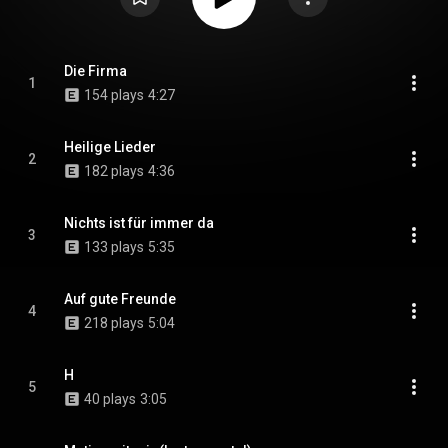
Die Firma
1
154 plays
4:27
Heilige Lieder
2
182 plays
4:36
Nichts ist für immer da
3
133 plays
5:35
Auf gute Freunde
4
218 plays
5:04
H
5
40 plays
3:05