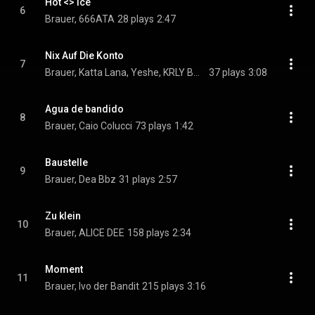
Hot <> Ice
6
Brauer, 666ATA
28 plays
2:47
Nix Auf Die Konto
7
Brauer, Katta Lana, Yeshe, KRLY BALUU
37 plays
3:08
Agua de bandido
8
Brauer, Caio Colucci
73 plays
1:42
Baustelle
9
Brauer, Dea Bbz
31 plays
2:57
Zu klein
10
Brauer, ALICE DEE
158 plays
2:34
Moment
11
Brauer, Ivo der Bandit
215 plays
3:16