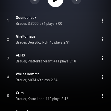
Soundcheck
1
Brauer, S.3000
581 plays
3:00
Ghettomaus
2
Brauer, Dea Bbz, PLH
45 plays
2:31
ADHS
3
Brauer, Plattenlieferant
411 plays
3:18
Wie es kommt
4
Brauer, MXM
69 plays
2:54
Crim
5
Brauer, Katta Lana
119 plays
3:42