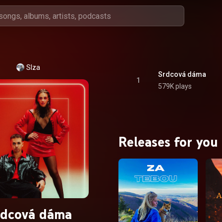
Slza
Srdcová dáma
1
579K plays
Releases for you
rdcová dáma