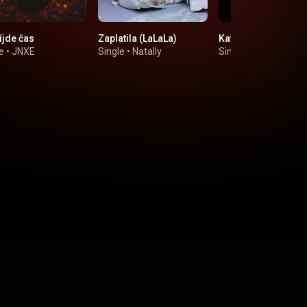
íjde čas
Zaplatila (LaLaLa)
Kafe s mlíkem
e
•
JNXE
Single
•
Natally
Single
•
Eva Burešov