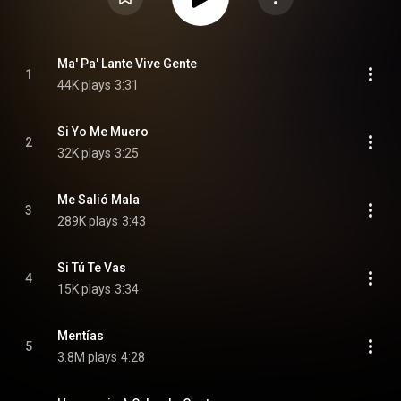
Ma' Pa' Lante Vive Gente
1
44K plays
3:31
Si Yo Me Muero
2
32K plays
3:25
Me Salió Mala
3
289K plays
3:43
Si Tú Te Vas
4
15K plays
3:34
Mentías
5
3.8M plays
4:28