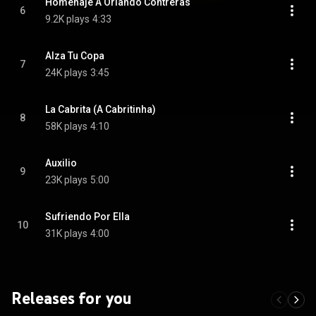
Homenaje A Orlando Contreras
6
9.2K plays
4:33
Alza Tu Copa
7
24K plays
3:45
La Cabrita (A Cabritinha)
8
58K plays
4:10
Auxilio
9
23K plays
5:00
Sufriendo Por Ella
10
31K plays
4:00
Releases for you