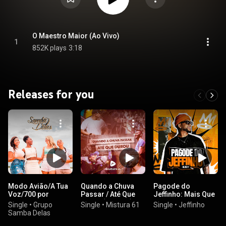
O Maestro Maior (Ao Vivo)
1
852K plays
3:18
Releases for you
Modo Avião/A Tua
Quando a Chuva
Pagode do
Voz/700 por
Passar / Até Que
Jeffinho: Mais Que
Hora/Radar
Durou (Ao Vivo)
Amigo / Acordar
Single
•
Grupo
Single
•
Mistura 61
Single
•
Jeffinho
Com Você / Tchau
Samba Delas
e Bença / Teu