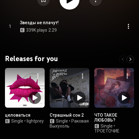
Звезды не плачут!
1
339K plays
2:29
Releases for you
целоваться
Страшный сон 2
ЧТО ТАКОЕ
ЛЮБОВЬ?
Single
•
lightprey
Single
•
Раковая
Выхухоль
Single
•
ТРОЕТОЧИЕ