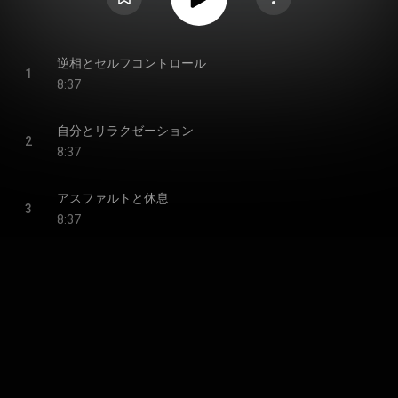
逆相とセルフコントロール
1
8:37
自分とリラクゼーション
2
8:37
アスファルトと休息
3
8:37