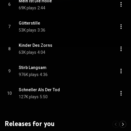
Mein Ist Die Hölle
6
69K plays
2:44
Götterstille
7
53K plays
3:36
Kinder Des Zorns
8
63K plays
4:04
Stirb Langsam
9
976K plays
4:36
Schneller Als Der Tod
10
127K plays
5:50
Releases for you