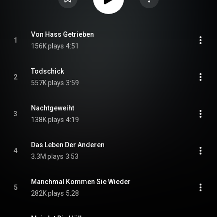
Von Hass Getrieben
1
156K plays
4:51
Todschick
2
557K plays
3:59
Nachtgeweiht
3
138K plays
4:19
Das Leben Der Anderen
4
3.3M plays
3:53
Manchmal Kommen Sie Wieder
5
282K plays
5:28