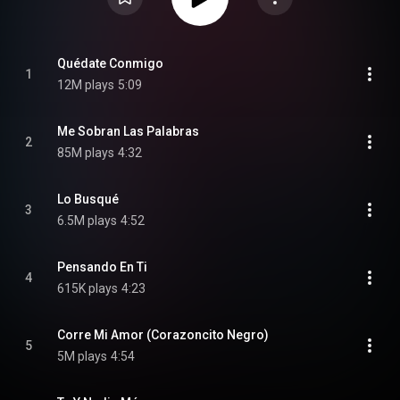
Quédate Conmigo
1
12M plays
5:09
Me Sobran Las Palabras
2
85M plays
4:32
Lo Busqué
3
6.5M plays
4:52
Pensando En Ti
4
615K plays
4:23
Corre Mi Amor (Corazoncito Negro)
5
5M plays
4:54