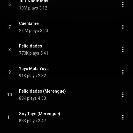
Tu Y Nadie Más
6
10M plays
3:12
Cuéntame
7
2.6M plays
3:20
Felicidades
8
770K plays
5:41
Yuyu Mata Yuyu
9
91K plays
2:32
Felicidades (Merengue)
10
88K plays
4:30
Soy Tuyo (Merengue)
11
83K plays
3:47