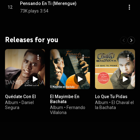
Pensando En Ti (Merengue)
12
73K plays
3:54
Releases for you
Quédate Con El
El Mayimbe En
Lo Que Tu Pidas
Bachata
Album
•
Daniel
Album
•
El Chaval el
Segura
Album
•
Fernando
la Bachata
Villalona