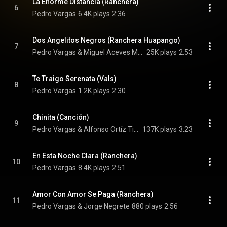
La Enorme Distancia (Ranchera)
6
Pedro Vargas
6.4K plays
2:36
Dos Angelitos Negros (Ranchera Huapango)
7
Pedro Vargas & Miguel Aceves Mejía
25K plays
2:53
Te Traigo Serenata (Vals)
8
Pedro Vargas
1.2K plays
2:30
Chinita (Canción)
9
Pedro Vargas & Alfonso Ortíz Tirado
137K plays
3:23
En Esta Noche Clara (Ranchera)
10
Pedro Vargas
8.4K plays
2:51
Amor Con Amor Se Paga (Ranchera)
11
Pedro Vargas & Jorge Negrete
880 plays
2:56