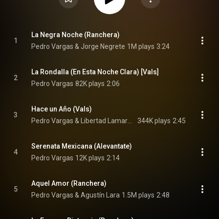
La Negra Noche (Ranchera)
1
Pedro Vargas & Jorge Negrete
1M plays
3:24
La Rondalla (En Esta Noche Clara) [Vals]
2
Pedro Vargas
82K plays
2:06
Hace un Año (Vals)
3
Pedro Vargas & Libertad Lamarque
344K plays
2:45
Serenata Mexicana (Alevantate)
4
Pedro Vargas
12K plays
2:14
Aquel Amor (Ranchera)
5
Pedro Vargas & Agustín Lara
1.5M plays
2:48