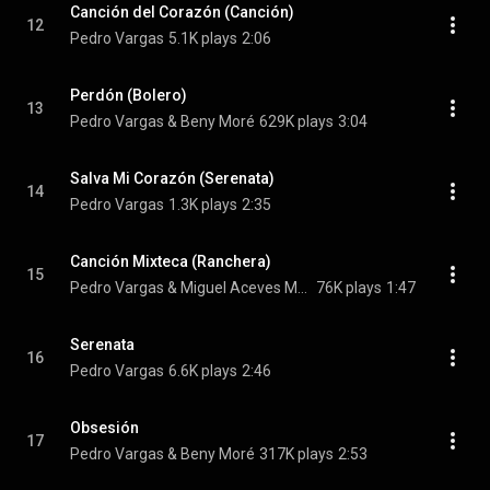
Canción del Corazón (Canción)
12
Pedro Vargas
5.1K plays
2:06
Perdón (Bolero)
13
Pedro Vargas & Beny Moré
629K plays
3:04
Salva Mi Corazón (Serenata)
14
Pedro Vargas
1.3K plays
2:35
Canción Mixteca (Ranchera)
15
Pedro Vargas & Miguel Aceves Mejía
76K plays
1:47
Serenata
16
Pedro Vargas
6.6K plays
2:46
Obsesión
17
Pedro Vargas & Beny Moré
317K plays
2:53