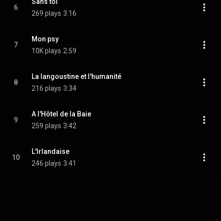
Sans toi
6
269 plays
3:16
Mon psy
7
10K plays
2:59
La langoustine et l'humanité
8
216 plays
3:34
A l'Hôtel de la Baie
9
259 plays
3:42
L'Irlandaise
10
246 plays
3:41