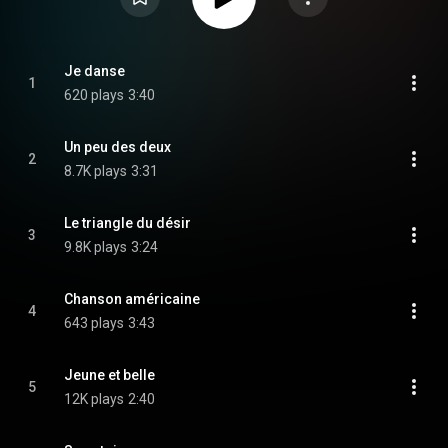
Je danse
1
620 plays
3:40
Un peu des deux
2
8.7K plays
3:31
Le triangle du désir
3
9.8K plays
3:24
Chanson américaine
4
643 plays
3:43
Jeune et belle
5
12K plays
2:40