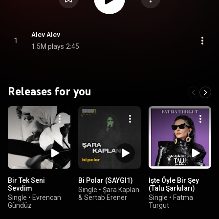
Alev Alev
1
1.5M plays
2:45
Releases for you
Bir Tek Seni
Bi Polar (SAYGI1)
İşte Öyle Bir Şey
Sevdim
(Talu Şarkıları)
Single
•
Şara Kaplan
Single
•
Evrencan
& Sertab Erener
Single
•
Fatma
Gündüz
Turgut