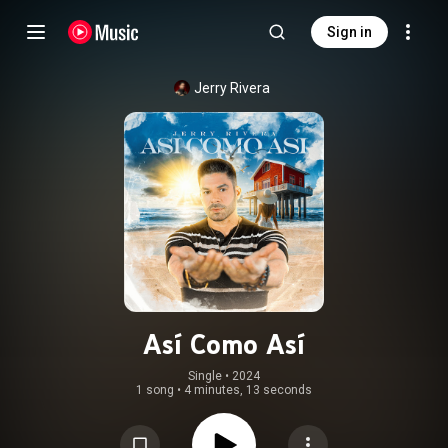
Sign in
Jerry Rivera
Así Como Así
Single
 • 
2024
1 song
•
4 minutes, 13 seconds