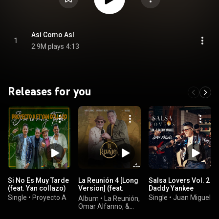
Así Como Así
1
2.9M plays
4:13
Releases for you
Si No Es Muy Tarde
La Reunión 4 [Long
Salsa Lovers Vol. 2
(feat. Yan collazo)
Version] (feat.
Daddy Yankee
Caceres)
Single
•
Proyecto A
Single
•
Juan Miguel
Album
•
La Reunión,
Omar Alfanno, &
Jorge Luis Piloto