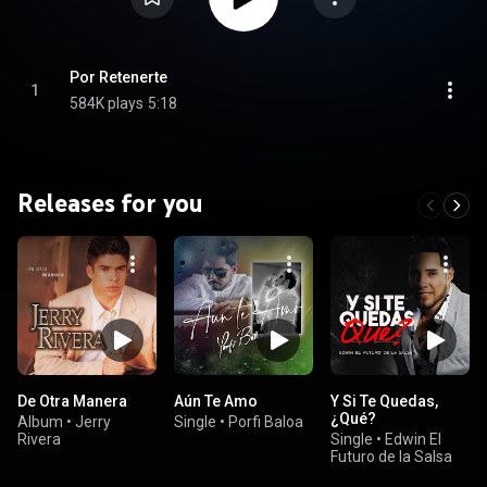
Por Retenerte
1
584K plays
5:18
Releases for you
De Otra Manera
Aún Te Amo
Y Si Te Quedas,
¿Qué?
Album
•
Jerry
Single
•
Porfi Baloa
Rivera
Single
•
Edwin El
Futuro de la Salsa