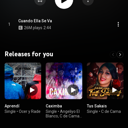
Cuando Ella Se Va
1
26M plays
2:44
Releases for you
Aprendí
Caximba
Tus Sakais
Single
•
Ocer y Rade
Single
•
Angeliyo El
Single
•
C de Cama
Blanco, C de Cama,
& José Rey