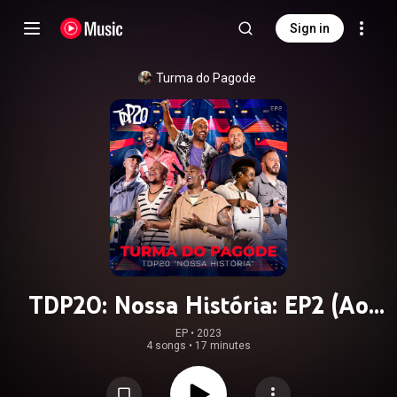
Sign in
Turma do Pagode
TDP20: Nossa História: EP2 (Ao
Vivo)
EP
 • 
2023
4 songs
•
17 minutes