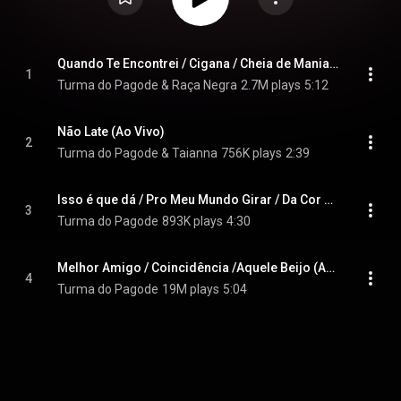
Quando Te Encontrei / Cigana / Cheia de Manias (Ao Vivo)
1
Turma do Pagode & Raça Negra
2.7M plays
5:12
Não Late (Ao Vivo)
2
Turma do Pagode & Taianna
756K plays
2:39
Isso é que dá / Pro Meu Mundo Girar / Da Cor do Pecado (Ao Vivo)
3
Turma do Pagode
893K plays
4:30
Melhor Amigo / Coincidência /Aquele Beijo (Ao Vivo)
4
Turma do Pagode
19M plays
5:04