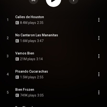
Calles de Houston
1
8.4M plays
2:35
No Cantaron Las Mananitas
2
1.6M plays
3:47
Vamos Bien
3
21M plays
3:14
Pisando Cucarachas
4
1.5M plays
2:55
Bien Frozen
5
749K plays
3:05