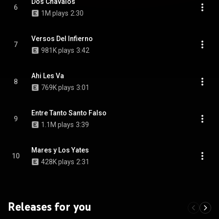
Dos Chavalos
6
1M plays
2:30
Versos Del Infierno
7
981K plays
3:42
Ahi Les Va
8
769K plays
3:01
Entre Tanto Santo Falso
9
1.1M plays
3:39
Mares y Los Yates
10
428K plays
2:31
Releases for you