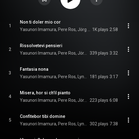
Non ti doler mio cor
1
Yasunori Imamura, Pere Ros, Jörg Ewald Dähler, and Teresa Berganza
1K plays
2:58
Rissolvetevi pensieri
2
Yasunori Imamura, Pere Ros, Jörg Ewald Dähler, and Teresa Berganza
339 plays
3:32
Fantasia nona
3
Yasunori Imamura, Pere Ros, Lynn Dickinson, Carol Lewis, Silvie Mocquet, Jörg Ewald Dähler, and Teresa Berganza
181 plays
3:17
Misera, hor si ch'il pianto
4
Yasunori Imamura, Pere Ros, Jörg Ewald Dähler, and Teresa Berganza
223 plays
6:08
Confitebor tibi domine
5
Yasunori Imamura, Pere Ros, Lynn Dickinson, Carol Lewis, Silvie Mocquet, Jörg Ewald Dähler, Teresa Berganza, and Claudio Monteverdi
302 plays
7:38