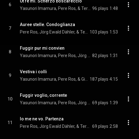
Ut re mi. Scherzo boscareccio
6
Yasunori Imamura, Pere Ros, & Teresa Berganza
96 plays
1:48
Auree stelle. Condoglianza
7
Pere Ros, Jörg Ewald Dähler, & Teresa Berganza
103 plays
1:53
Fuggir pur mi convien
8
Yasunori Imamura, Pere Ros, Jörg Ewald Dähler, and Teresa Berganza
82 plays
1:31
Vestiva i colli
9
Yasunori Imamura, Pere Ros, & Giovanni Pierluigi da Palestrina
187 plays
4:15
Fuggir voglio, corrente
10
Yasunori Imamura, Pere Ros, Jörg Ewald Dähler, and Teresa Berganza
69 plays
1:39
Io me ne vo. Partenza
11
Pere Ros, Jörg Ewald Dähler, & Teresa Berganza
69 plays
2:58