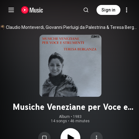
Sign in
Claudio Monteverdi
, 
Giovanni Pierluigi da Palestrina
 & 
Teresa Berganza
Musiche Veneziane per Voce e
Strumenti
Album
 • 
1983
14 songs
•
46 minutes