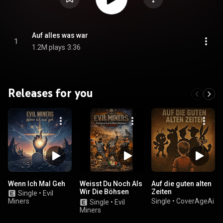
Auf alles was war
1
1.2M plays
3:36
Releases for you
Wenn Ich Mal Geh
Weisst Du Noch Als
Auf die guten alten
Wir Die Böhsen
Zeiten
Single
•
Evil
Onkelz Hörten?
Miners
Single
•
CoverAgeAi
Single
•
Evil
(Live)
Miners