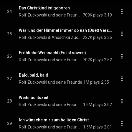
Das Christkind ist geboren
24
Rolf Zuckowski und seine Freunde
709K plays
3:19
Wär' uns der Himmel immer so nah (Duett Version)
25
Rolf Zuckowski & Anuschka Zuckowski
227K plays
3:36
Fröhliche Weihnacht (Es ist soweit)
26
Rolf Zuckowski und seine Freunde
707K plays
2:52
Bald, bald, bald
27
Rolf Zuckowski und seine Freunde
1M plays
2:55
Weihnachtszeit
28
Rolf Zuckowski und seine Freunde
1.6M plays
3:02
Ich wünsche mir zum heiligen Christ
29
Rolf Zuckowski und seine Freunde
1.5M plays
2:01