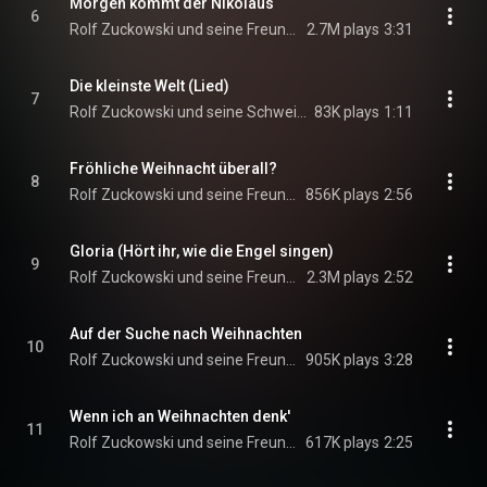
Morgen kommt der Nikolaus
6
Rolf Zuckowski und seine Freunde
2.7M plays
3:31
Die kleinste Welt (Lied)
7
Rolf Zuckowski und seine Schweizer Freunde
83K plays
1:11
Fröhliche Weihnacht überall?
8
Rolf Zuckowski und seine Freunde
856K plays
2:56
Gloria (Hört ihr, wie die Engel singen)
9
Rolf Zuckowski und seine Freunde
2.3M plays
2:52
Auf der Suche nach Weihnachten
10
Rolf Zuckowski und seine Freunde
905K plays
3:28
Wenn ich an Weihnachten denk'
11
Rolf Zuckowski und seine Freunde
617K plays
2:25