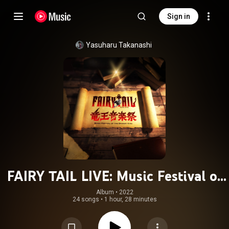
Sign in
Yasuharu Takanashi
FAIRY TAIL LIVE: Music Festival of
The Dragon King (Live)
Album
 • 
2022
24 songs
•
1 hour, 28 minutes