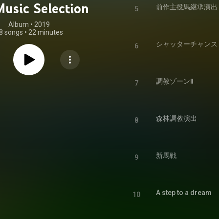
usic Selection
前作主役馬継承演出
5
Album
 • 
2019
8 songs
•
22 minutes
シャッターチャンス
6
調教ゾーンⅡ
7
森林調教演出
8
新馬戦
9
A step to a dream
10