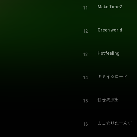
Mako Time2
11
Green world
12
Hot feeling
13
キミイ☆ロード
14
併せ馬演出
15
まこ☆りたーんず
16