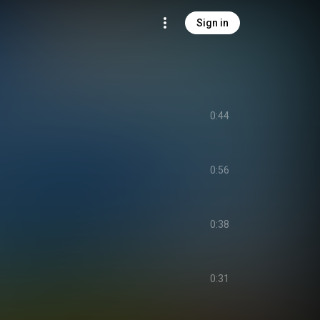
Sign in
0:44
0:56
出
0:38
0:31