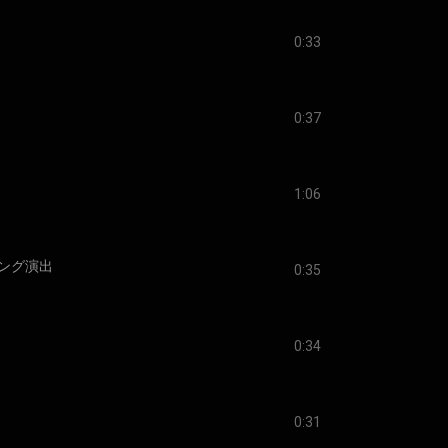
0:33
0:37
1:06
ング演出
0:35
0:34
0:31