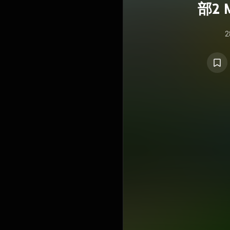
部2 M
2