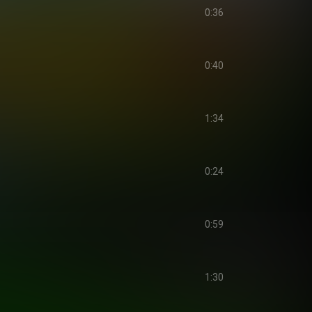
0:36
0:40
1:34
0:24
0:59
1:30