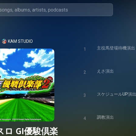
KAM STUDIO
主役馬登場待機演出
1
えさ演出
2
スケジュールUP演
3
調教演出
4
ロ GI優駿倶楽