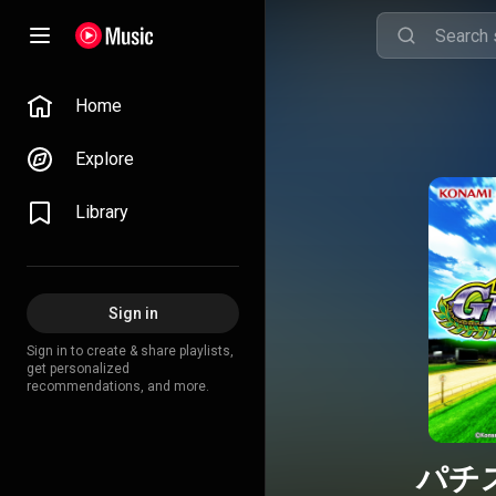
Home
Explore
Library
Sign in
Sign in to create & share playlists,
get personalized
recommendations, and more.
パチス