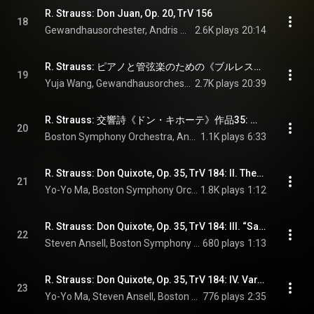
R. Strauss: Don Juan, Op. 20, TrV 156
18
Gewandhausorchester, Andris Nelsons, & Richard Strauss
2.6K plays
20:14
R. Strauss: ピアノと管弦楽のための《ブルレスケ》 ニ短調 - R. Strauss: Burleske, TrV 145
19
Yuja Wang, Gewandhausorchester, Andris Nelsons, and Richard Strauss
2.7K plays
20:39
R. Strauss: 交響詩《ドン・キホーテ》作品35: 序奏 - R. Strauss: Don Quixote, Op. 35, TrV 184: I. Introduktion. Mäßiges Zeitmaß
20
Boston Symphony Orchestra, Andris Nelsons, & Richard Strauss
1.1K plays
6:33
R. Strauss: Don Quixote, Op. 35, TrV 184: II. Thema. Mäßig. “Don Quixote, der Ritter von der trauigen Gestalt”
21
Yo-Yo Ma, Boston Symphony Orchestra, Andris Nelsons, and Richard Strauss
1.8K plays
1:12
R. Strauss: Don Quixote, Op. 35, TrV 184: III. “Sancho Panza”. Maggiore
22
Steven Ansell, Boston Symphony Orchestra, Andris Nelsons, and Richard Strauss
680 plays
1:13
R. Strauss: Don Quixote, Op. 35, TrV 184: IV. Var. 1. Gemächlich
23
Yo-Yo Ma, Steven Ansell, Boston Symphony Orchestra, Andris Nelsons, and Richard Strauss
776 plays
2:35