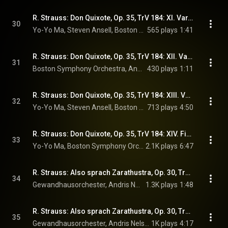
R. Strauss: Don Quixote, Op. 35, TrV 184: XI. Var. 8. Gemächlich
30
Yo-Yo Ma, Steven Ansell, Boston Symphony Orchestra, Andris Nelsons, and Richard Strauss
565 plays
1:41
R. Strauss: Don Quixote, Op. 35, TrV 184: XII. Var. 9. Schnell und stürmisch
31
Boston Symphony Orchestra, Andris Nelsons, & Richard Strauss
430 plays
1:11
R. Strauss: Don Quixote, Op. 35, TrV 184: XIII. Var. 10. Viel breiter
32
Yo-Yo Ma, Steven Ansell, Boston Symphony Orchestra, Andris Nelsons, and Richard Strauss
713 plays
4:50
R. Strauss: Don Quixote, Op. 35, TrV 184: XIV. Finale. Sehr ruhig
33
Yo-Yo Ma, Boston Symphony Orchestra, Andris Nelsons, and Richard Strauss
2.1K plays
6:47
R. Strauss: Also sprach Zarathustra, Op. 30, TrV 176: I. Prelude (Sonnenaufgang)
34
Gewandhausorchester, Andris Nelsons, & Richard Strauss
1.3K plays
1:48
R. Strauss: Also sprach Zarathustra, Op. 30, TrV 176: II. Von den Hinterweltlern
35
Gewandhausorchester, Andris Nelsons, & Richard Strauss
1K plays
4:17