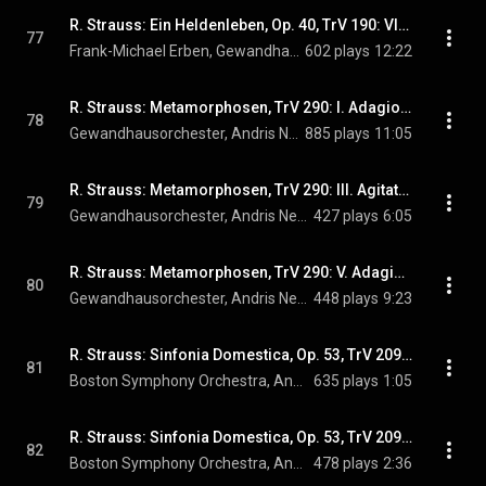
R. Strauss: Ein Heldenleben, Op. 40, TrV 190: VI. Des Helden Weltflucht und Vollendung
77
Frank-Michael Erben, Gewandhausorchester, Andris Nelsons, and Richard Strauss
602 plays
12:22
R. Strauss: Metamorphosen, TrV 290: I. Adagio ma non troppo - II. Etwas fliessender
78
Gewandhausorchester, Andris Nelsons, & Richard Strauss
885 plays
11:05
R. Strauss: Metamorphosen, TrV 290: III. Agitato - IV. Più allegro
79
Gewandhausorchester, Andris Nelsons, & Richard Strauss
427 plays
6:05
R. Strauss: Metamorphosen, TrV 290: V. Adagio, tempo primo - VI. Tempo primo
80
Gewandhausorchester, Andris Nelsons, & Richard Strauss
448 plays
9:23
R. Strauss: Sinfonia Domestica, Op. 53, TrV 209: Ia. Thema. Bewegt
81
Boston Symphony Orchestra, Andris Nelsons, & Richard Strauss
635 plays
1:05
R. Strauss: Sinfonia Domestica, Op. 53, TrV 209: Ib. Thema. Sehr lebhaft
82
Boston Symphony Orchestra, Andris Nelsons, & Richard Strauss
478 plays
2:36