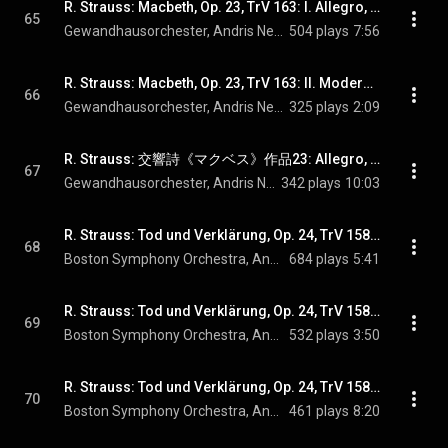
R. Strauss: Macbeth, Op. 23, TrV 163: I. Allegro, un poco maestoso – Presto
65
Gewandhausorchester, Andris Nelsons, & Richard Strauss
504 plays
7:56
R. Strauss: Macbeth, Op. 23, TrV 163: II. Moderato maestoso
66
Gewandhausorchester, Andris Nelsons, & Richard Strauss
325 plays
2:09
R. Strauss: 交響詩《マクベス》作品23: Allegro, un poco maestoso - R. Strauss: Macbeth, Op. 23, TrV 163: III. Allegro, un poco maestoso
67
Gewandhausorchester, Andris Nelsons, & Richard Strauss
342 plays
10:03
R. Strauss: Tod und Verklärung, Op. 24, TrV 158: I. Largo
68
Boston Symphony Orchestra, Andris Nelsons, & Richard Strauss
684 plays
5:41
R. Strauss: Tod und Verklärung, Op. 24, TrV 158: II. Allegro molto agitato
69
Boston Symphony Orchestra, Andris Nelsons, & Richard Strauss
532 plays
3:50
R. Strauss: Tod und Verklärung, Op. 24, TrV 158: III. Meno mosso
70
Boston Symphony Orchestra, Andris Nelsons, & Richard Strauss
461 plays
8:20