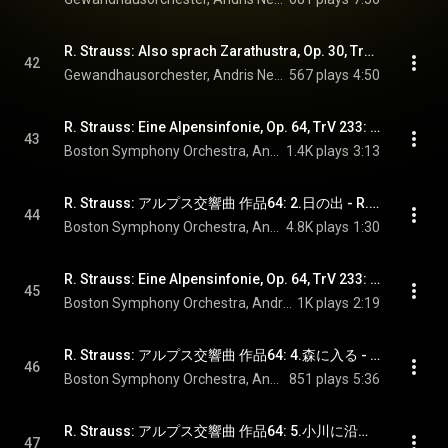
R. Strauss: Also sprach Zarathustra, Op. 30, TrV 176: IX. Das Nachtwandlerlied
42
Gewandhausorchester, Andris Nelsons, & Richard Strauss
567 plays
4:50
R. Strauss: Eine Alpensinfonie, Op. 64, TrV 233: No. 1, Nacht
43
Boston Symphony Orchestra, Andris Nelsons, & Richard Strauss
1.4K plays
3:13
R. Strauss: アルプス交響曲 作品64: 2.日の出 - R. Strauss: Eine Alpensinfonie, Op. 64, TrV 233: No. 2, Sonnenaufgang
44
Boston Symphony Orchestra, Andris Nelsons, & Richard Strauss
4.8K plays
1:30
R. Strauss: Eine Alpensinfonie, Op. 64, TrV 233: No. 3, Der Anstieg
45
Boston Symphony Orchestra, Andris Nelsons, & Richard Strauss
1K plays
2:19
R. Strauss: アルプス交響曲 作品64: 4.森に入る - R. Strauss: Eine Alpensinfonie, Op. 64, TrV 233: No. 4, Eintritt in den Wald
46
Boston Symphony Orchestra, Andris Nelsons, & Richard Strauss
851 plays
5:36
R. Strauss: アルプス交響曲 作品64: 5.小川に沿って歩む - R. Strauss: Eine Alpensinfonie, Op. 64, TrV 233: No. 5, Wanderung neben dem Bache
47