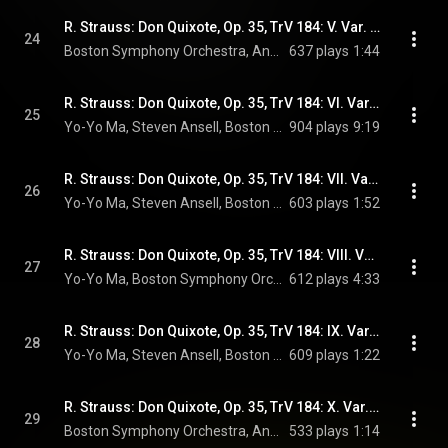
R. Strauss: Don Quixote, Op. 35, TrV 184: V. Var. 2. Kriegerisch
24
Boston Symphony Orchestra, Andris Nelsons, & Richard Strauss
637 plays
1:44
R. Strauss: Don Quixote, Op. 35, TrV 184: VI. Var. 3. Mäßiges Zeitmaß
25
Yo-Yo Ma, Steven Ansell, Boston Symphony Orchestra, Andris Nelsons, and Richard Strauss
904 plays
9:19
R. Strauss: Don Quixote, Op. 35, TrV 184: VII. Var. 4. Etwas breiter
26
Yo-Yo Ma, Steven Ansell, Boston Symphony Orchestra, Andris Nelsons, and Richard Strauss
603 plays
1:52
R. Strauss: Don Quixote, Op. 35, TrV 184: VIII. Var. 5. Sehr langsam
27
Yo-Yo Ma, Boston Symphony Orchestra, Andris Nelsons, and Richard Strauss
612 plays
4:33
R. Strauss: Don Quixote, Op. 35, TrV 184: IX. Var. 6. Schnell
28
Yo-Yo Ma, Steven Ansell, Boston Symphony Orchestra, Andris Nelsons, and Richard Strauss
609 plays
1:22
R. Strauss: Don Quixote, Op. 35, TrV 184: X. Var. 7. Ein wenig ruhiger als vorher
29
Boston Symphony Orchestra, Andris Nelsons, & Richard Strauss
533 plays
1:14