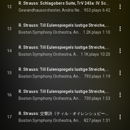
R. Strauss: Schlagobers Suite, TrV 243a: IV. Schlagoberswalzer
12
Gewandhausorchester, Andris Nelsons, & Richard Strauss
953 plays
6:42
R. Strauss: Till Eulenspiegels lustige Streiche, Op. 28, TrV 171: I. Es war einmal ein Schalksnarr
13
Boston Symphony Orchestra, Andris Nelsons, & Richard Strauss
1.2K plays
1:10
R. Strauss: Till Eulenspiegels lustige Streiche, Op. 28, TrV 171: II. Tills Streiche
14
Boston Symphony Orchestra, Andris Nelsons, & Richard Strauss
1.1K plays
10:20
R. Strauss: Till Eulenspiegels lustige Streiche, Op. 28, TrV 171: III. Das Gericht
15
Boston Symphony Orchestra, Andris Nelsons, & Richard Strauss
793 plays
1:19
R. Strauss: Till Eulenspiegels lustige Streiche, Op. 28, TrV 171: IV. Urteil und Hinrichtung
16
Boston Symphony Orchestra, Andris Nelsons, & Richard Strauss
730 plays
1:53
R. Strauss: 交響詩《ティル・オイレンシュピーゲルの愉快ないたずら》作品28: エピローグ - R. Strauss: Till Eulenspiegels lustige Streiche, Op. 28, TrV 171: V. Epilog
17
Boston Symphony Orchestra, Andris Nelsons, & Richard Strauss
827 plays
1:31