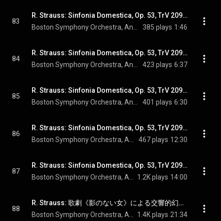
R. Strauss: Sinfonia Domestica, Op. 53, TrV 209: Ic. Thema. Ruhig
83
Boston Symphony Orchestra, Andris Nelsons, & Richard Strauss
385 plays
1:46
R. Strauss: Sinfonia Domestica, Op. 53, TrV 209: IIa. Scherzo. Munter
84
Boston Symphony Orchestra, Andris Nelsons, & Richard Strauss
423 plays
6:37
R. Strauss: Sinfonia Domestica, Op. 53, TrV 209: IIb. Wiegenlied. Mässig langsam
85
Boston Symphony Orchestra, Andris Nelsons, & Richard Strauss
401 plays
6:30
R. Strauss: Sinfonia Domestica, Op. 53, TrV 209: III. Adagio. Langsam
86
Boston Symphony Orchestra, Andris Nelsons, & Richard Strauss
467 plays
12:30
R. Strauss: Sinfonia Domestica, Op. 53, TrV 209: IV. Finale. Sehr lebhaft
87
Boston Symphony Orchestra, Andris Nelsons, & Richard Strauss
1.2K plays
14:00
R. Strauss: 歌劇《影のない女》による交響的幻想曲 TrV 234a - R. Strauss: Symphonische Fantasie aus Die Frau ohne Schatten, TrV 234a
88
Boston Symphony Orchestra, Andris Nelsons, & Richard Strauss
1.4K plays
21:34