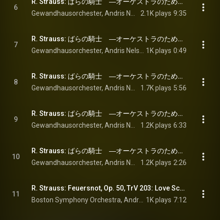
R. Strauss: ばらの騎士　―オーケストラのための演奏会用組曲: 第1幕への前奏曲 - R. Strauss: Der Rosenkavalier – Concert Suite for Orchestra, WoO 145, TrV 227d: I. Con moto agitato
6
Gewandhausorchester, Andris Nelsons, & Richard Strauss
2.1K plays
9:35
R. Strauss: ばらの騎士　―オーケストラのための演奏会用組曲: 銀の薔薇の贈呈 - R. Strauss: Der Rosenkavalier – Concert Suite for Orchestra, WoO 145, TrV 227d: II. Allegro molto
7
Gewandhausorchester, Andris Nelsons, & Richard Strauss
1K plays
0:49
R. Strauss: ばらの騎士　―オーケストラのための演奏会用組曲: オックス男爵のワルツ - R. Strauss: Der Rosenkavalier – Concert Suite for Orchestra, WoO 145, TrV 227d: III. Tempo di Valse, assai comodo da primo
8
Gewandhausorchester, Andris Nelsons, & Richard Strauss
1.7K plays
5:56
R. Strauss: ばらの騎士　―オーケストラのための演奏会用組曲: 最後の二重唱「夢でしょうか」 - R. Strauss: Der Rosenkavalier – Concert Suite for Orchestra, WoO 145, TrV 227d: IV. Moderato molto sostenuto
9
Gewandhausorchester, Andris Nelsons, & Richard Strauss
1.2K plays
6:33
R. Strauss: ばらの騎士　―オーケストラのための演奏会用組曲: ワルツ（再現） - R. Strauss: Der Rosenkavalier – Concert Suite for Orchestra, WoO 145, TrV 227d: V. Quick Waltz. Molto con moto
10
Gewandhausorchester, Andris Nelsons, & Richard Strauss
1.2K plays
2:26
R. Strauss: Feuersnot, Op. 50, TrV 203: Love Scene
11
Boston Symphony Orchestra, Andris Nelsons, & Richard Strauss
1K plays
7:12