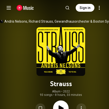
Sign in
Andris Nelsons
, 
Richard Strauss
, 
Gewandhausorchester
 & 
Strauss
Album
 • 
2022
93 songs
•
8 hours, 33 minutes