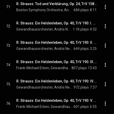
R. Strauss: Tod und Verklärung, Op. 24, TrV 158: IV. Moderato
71
Boston Symphony Orchestra, Andris Nelsons, & Richard Strauss
684 plays
8:11
R. Strauss: Ein Heldenleben, Op. 40, TrV 190: I. Der Held
72
Gewandhausorchester, Andris Nelsons, & Richard Strauss
1.1K plays
4:32
R. Strauss: Ein Heldenleben, Op. 40, TrV 190: II. Des Helden Widersacher
73
Gewandhausorchester, Andris Nelsons, & Richard Strauss
644 plays
3:25
R. Strauss: Ein Heldenleben, Op. 40, TrV 190: III. Des Helden Gefährtin
74
Frank-Michael Erben, Gewandhausorchester, Andris Nelsons, and Richard Strauss
807 plays
13:43
R. Strauss: Ein Heldenleben, Op. 40, TrV 190: IV. Des Helden Walstatt
75
Gewandhausorchester, Andris Nelsons, & Richard Strauss
972 plays
7:37
R. Strauss: Ein Heldenleben, Op. 40, TrV 190: V. Des Helden Friedenswerke
76
Frank-Michael Erben, Gewandhausorchester, Andris Nelsons, and Richard Strauss
601 plays
6:55