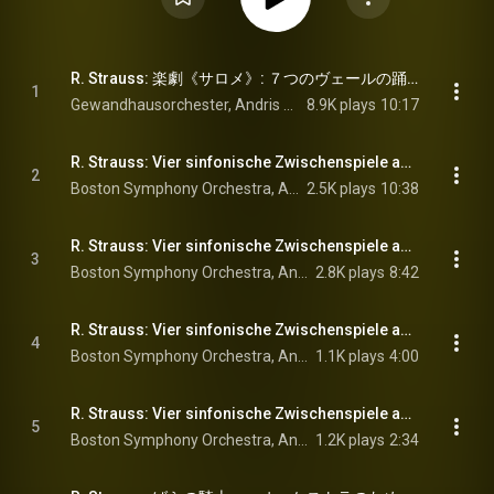
R. Strauss: 楽劇《サロメ》: ７つのヴェールの踊り - R. Strauss: Salome, Op. 54, TrV 215: Dance of the Seven Veils
1
Gewandhausorchester, Andris Nelsons, & Richard Strauss
8.9K plays
10:17
R. Strauss: Vier sinfonische Zwischenspiele aus Intermezzo, TrV 246a: I. Reisefieber und Walzerszene
2
Boston Symphony Orchestra, Andris Nelsons, & Richard Strauss
2.5K plays
10:38
R. Strauss: Vier sinfonische Zwischenspiele aus Intermezzo, TrV 246a: II. Träumerei am Kamin
3
Boston Symphony Orchestra, Andris Nelsons, & Richard Strauss
2.8K plays
8:42
R. Strauss: Vier sinfonische Zwischenspiele aus Intermezzo, TrV 246a: III. Am Spieltisch
4
Boston Symphony Orchestra, Andris Nelsons, & Richard Strauss
1.1K plays
4:00
R. Strauss: Vier sinfonische Zwischenspiele aus Intermezzo, TrV 246a: IV. Fröhlicher Beschluß
5
Boston Symphony Orchestra, Andris Nelsons, & Richard Strauss
1.2K plays
2:34