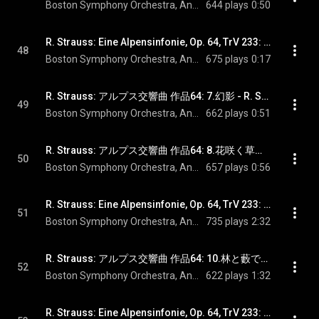
Boston Symphony Orchestra, Andris Nelsons, & Richard Strauss
644 plays
0:50
R. Strauss: Eine Alpensinfonie, Op. 64, TrV 233: No. 6, Am Wasserfall
48
Boston Symphony Orchestra, Andris Nelsons, & Richard Strauss
675 plays
0:17
R. Strauss: アルプス交響曲 作品64: 7.幻影 - R. Strauss: Eine Alpensinfonie, Op. 64, TrV 233: No. 7, Erscheinung
49
Boston Symphony Orchestra, Andris Nelsons, & Richard Strauss
662 plays
0:51
R. Strauss: アルプス交響曲 作品64: 8.花咲く草原へ - R. Strauss: Eine Alpensinfonie, Op. 64, TrV 233: No. 8, Auf blumige Wiesen
50
Boston Symphony Orchestra, Andris Nelsons, & Richard Strauss
657 plays
0:56
R. Strauss: Eine Alpensinfonie, Op. 64, TrV 233: No. 9, Auf der Alm
51
Boston Symphony Orchestra, Andris Nelsons, & Richard Strauss
735 plays
2:32
R. Strauss: アルプス交響曲 作品64: 10.林と藪で道に迷う - R. Strauss: Eine Alpensinfonie, Op. 64, TrV 233: No. 10, Durch Dickicht und Gestrüpp auf Irrwegen
52
Boston Symphony Orchestra, Andris Nelsons, & Richard Strauss
622 plays
1:32
R. Strauss: Eine Alpensinfonie, Op. 64, TrV 233: No. 11, Auf dem Gletscher