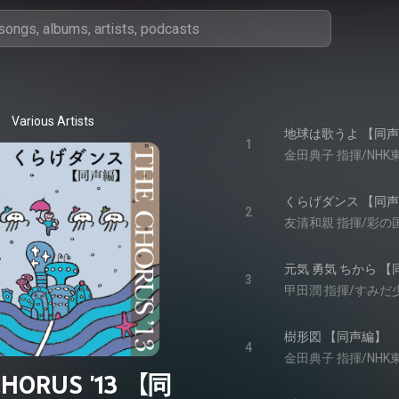
Various Artists
地球は歌うよ 【同
1
金田典子 指揮/NH
くらげダンス 【同
2
元気 勇気 ちから 
3
甲田潤 指揮/すみだ
樹形図 【同声編】
4
金田典子 指揮/NH
CHORUS '13 【同