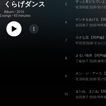
ずっと友だちでいよ
】 くらげダンス
5
Album
 • 
2016
2 songs
•
43 minutes
ゲンキをあげる 【
6
金田典子 指揮/NH
小さな花 【同声編】
7
甲田潤 指揮/すみだ
まるい地球 【同声
8
三輪裕子 指揮/練馬
オン・ジ・アース 
9
またね、またね 【
10
金田典子 指揮/NH