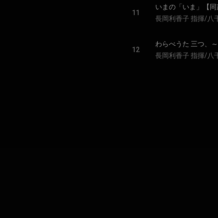
いまの「いま」【同
11
長岡利香子 指揮/八
わらべうた 三つ、
12