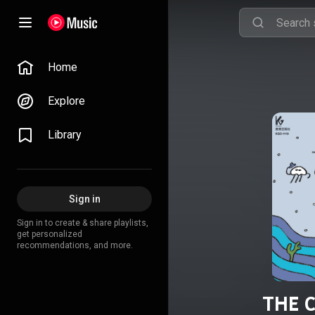
Home
Explore
Library
Sign in
Sign in to create & share playlists,
get personalized
recommendations, and more.
THE 