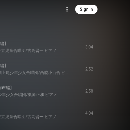
Sign in
声編】
3:04
K東京児童合唱団/古高晋一 ピアノ
声編】
2:52
友清和親 指揮/彩の国上尾少年少女合唱団/西脇小百合 ピアノ
【同声編】
2:58
少年少女合唱団/栗原正和 ピアノ
4:04
K東京児童合唱団/古高晋一 ピアノ