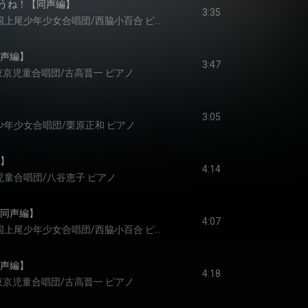
うね！【同声編】
3:35
友清和親 指揮/彩の国上尾少年少女合唱団/西脇小百合 ピアノ/高田みどり グロッケン
同声編】
3:47
K東京児童合唱団/古高晋一 ピアノ
3:05
少年少女合唱団/栗原正和 ピアノ
編】
4:14
児童合唱団/八谷恵子 ピアノ
【同声編】
4:07
友清和親 指揮/彩の国上尾少年少女合唱団/西脇小百合 ピアノ
同声編】
4:18
K東京児童合唱団/古高晋一 ピアノ