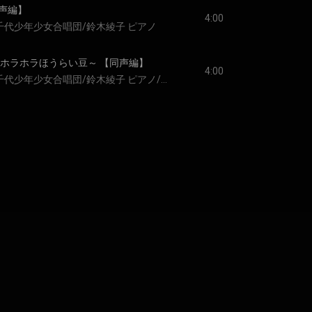
声編】
4:00
千代少年少女合唱団/鈴木綾子 ピアノ
～ホラホラほうらい豆～ 【同声編】
4:00
長岡利香子 指揮/八千代少年少女合唱団/鈴木綾子 ピアノ/大家一将,細谷晋 パーカッション