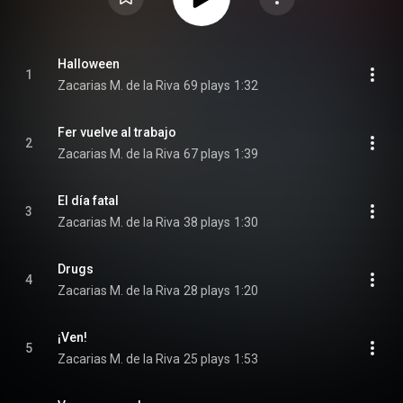
Halloween
1
Zacarias M. de la Riva
69 plays
1:32
Fer vuelve al trabajo
2
Zacarias M. de la Riva
67 plays
1:39
El día fatal
3
Zacarias M. de la Riva
38 plays
1:30
Drugs
4
Zacarias M. de la Riva
28 plays
1:20
¡Ven!
5
Zacarias M. de la Riva
25 plays
1:53