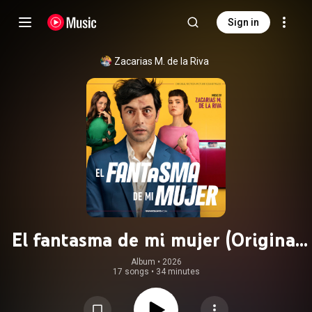
Sign in
Zacarias M. de la Riva
El fantasma de mi mujer (Original
Motion Picture Soundtrack)
Album
 • 
2026
17 songs
•
34 minutes