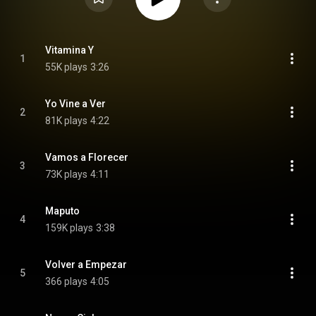
Vitamina Y
1
55K plays
3:26
Yo Vine a Ver
2
81K plays
4:22
Vamos a Florecer
3
73K plays
4:11
Maputo
4
159K plays
3:38
Volver a Empezar
5
366 plays
4:05