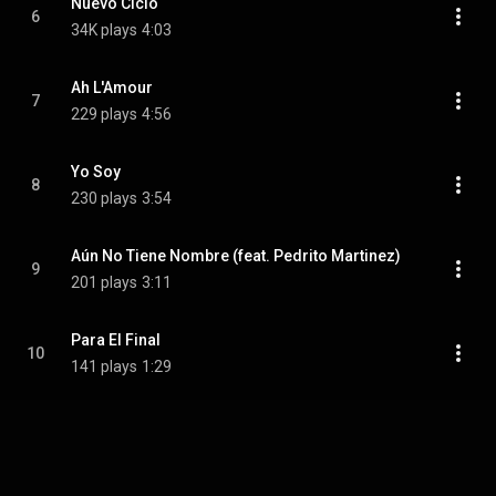
Nuevo Ciclo
6
34K plays
4:03
Ah L'Amour
7
229 plays
4:56
Yo Soy
8
230 plays
3:54
Aún No Tiene Nombre (feat. Pedrito Martinez)
9
201 plays
3:11
Para El Final
10
141 plays
1:29