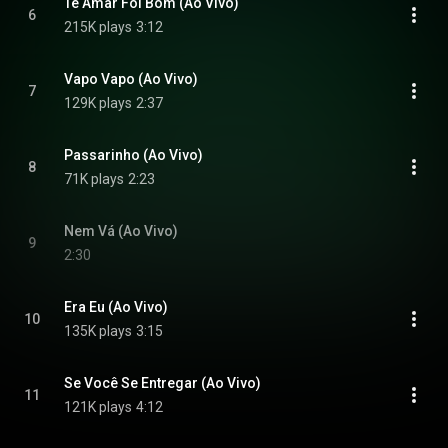
Te Amar Foi Bom (Ao Vivo)
6
215K plays
3:12
Vapo Vapo (Ao Vivo)
7
129K plays
2:37
Passarinho (Ao Vivo)
8
71K plays
2:23
Nem Vá (Ao Vivo)
9
2:30
Era Eu (Ao Vivo)
10
135K plays
3:15
Se Você Se Entregar (Ao Vivo)
11
121K plays
4:12