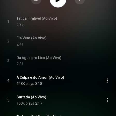
Tática Infalível (Ao Vivo)
1
2:35
Ela Vem (Ao Vivo)
2
2:41
Da Água pro Lixo (Ao Vivo)
3
2:31
A Culpa é do Amor (Ao Vivo)
4
648K plays
3:18
Surtada (Ao Vivo)
5
150K plays
2:17