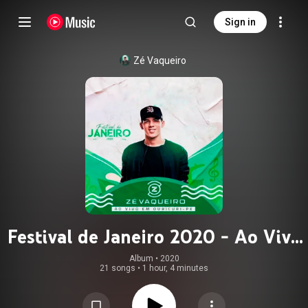
Sign in
Zé Vaqueiro
Festival de Janeiro 2020 - Ao Vivo
em Ouricuri PE
Album
 • 
2020
21 songs
•
1 hour, 4 minutes