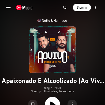
Sign in
Netto & Henrique
Apaixonado E Alcoolizado (Ao Vivo
/ EP 01)
Single
 • 
2023
3 songs
•
8 minutes, 16 seconds