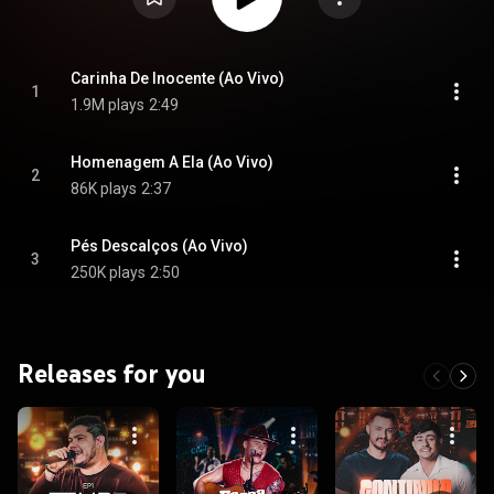
Carinha De Inocente (Ao Vivo)
1
1.9M plays
2:49
Homenagem A Ela (Ao Vivo)
2
86K plays
2:37
Pés Descalços (Ao Vivo)
3
250K plays
2:50
Releases for you