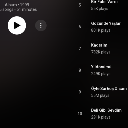
Bir Falcı Vardı
Album
 • 
1999
5
55K plays
5 songs
•
51 minutes
Gözünde Yaşlar
6
801K plays
Kaderim
7
782K plays
Yıldönümü
8
249K plays
Öyle Sarhoş Olsam 
9
55M plays
Deli Gibi Sevdim
10
291K plays