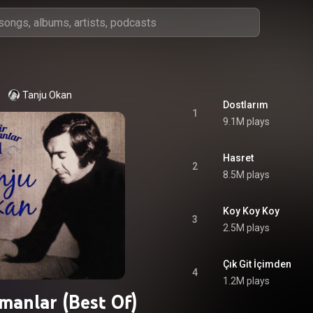
Tanju Okan
Dostlarım
1
9.1M plays
Hasret
2
8.5M plays
Koy Koy Koy
3
2.5M plays
Çık Git İçimden
4
1.2M plays
manlar (Best Of)