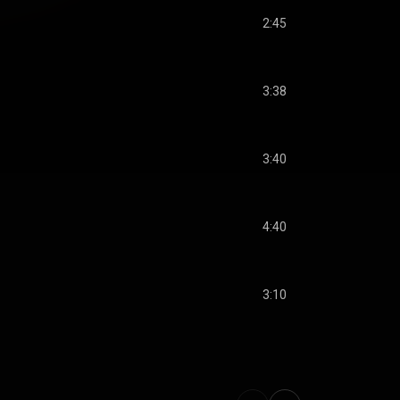
2:45
3:38
3:40
4:40
3:10