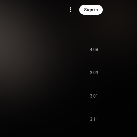
Sign in
4:08
3:03
3:01
3:11