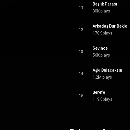
Başlık Parası
11
30K plays
Arkadaş Dur Bekle
12
170K plays
Sevince
13
56K plays
Aşkı Bulacaksın
14
1.2M plays
Şerefe
15
119K plays