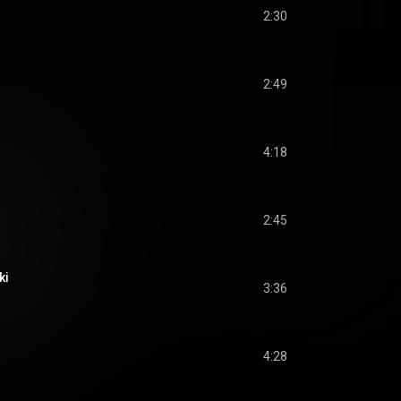
2:30
2:49
4:18
2:45
ki
3:36
4:28