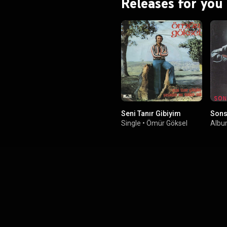
Releases for you
Seni Tanır Gibiyim
Sonsu
Single
•
Ömür Göksel
Alb