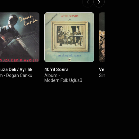
za Dek / Ayrılık
40 Yıl Sonra
Versin Tanrı İstem
um
•
Doğan Canku
Album
•
Single
•
Ayla Algan
Modern Folk Üçlüsü