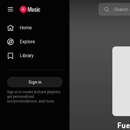
Home
Explore
Library
Sign in
Sign in to create & share playlists,
get personalized
recommendations, and more.
Fue