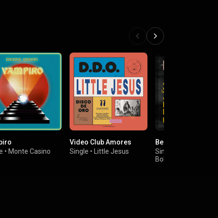
iro
Video Club Amores
Berlín
e
•
Monte Casino
Single
•
Little Jesus
Single
•
Bohemios del Metro