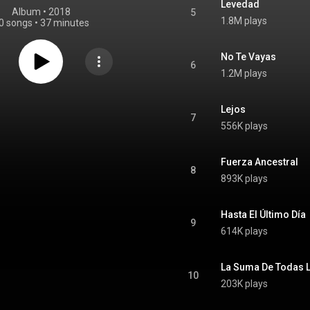
Levedad
Album
 • 
2018
5
1.8M plays
0 songs
•
37 minutes
No Te Vayas
6
1.2M plays
Lejos
7
556K plays
Fuerza Ancestral
8
893K plays
Hasta El Último Día
9
614K plays
La Suma De Todas 
10
203K plays