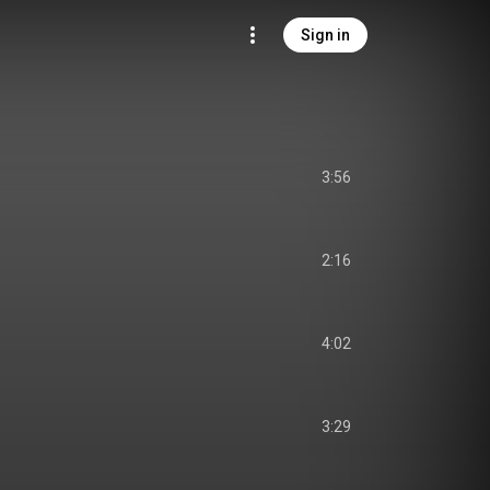
Sign in
3:56
2:16
4:02
3:29