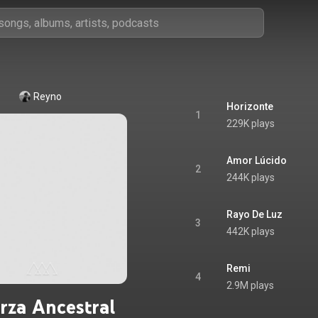
Reyno
Horizonte
1
229K plays
Amor Lúcido
2
244K plays
Rayo De Luz
3
442K plays
Remi
4
2.9M plays
rza Ancestral