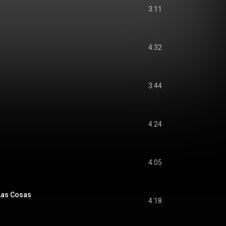
3:11
4:32
3:44
4:24
4:05
Las Cosas
4:18