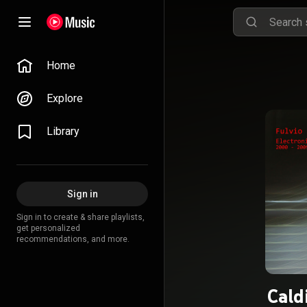
Home
Explore
Library
Sign in
Sign in to create & share playlists,
get personalized
recommendations, and more.
Cald