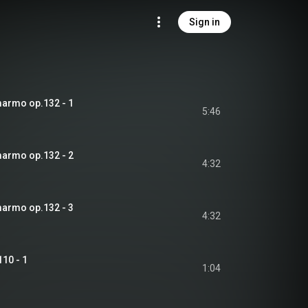
Sign in
marmo op.132 - 1
5:46
marmo op.132 - 2
4:32
marmo op.132 - 3
4:32
110 - 1
1:04