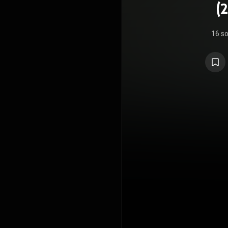
(
16 s