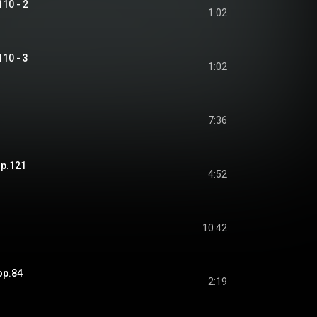
110 - 2
1:02
110 - 3
1:02
7:36
 op.121
4:52
10:42
 op.84
2:19