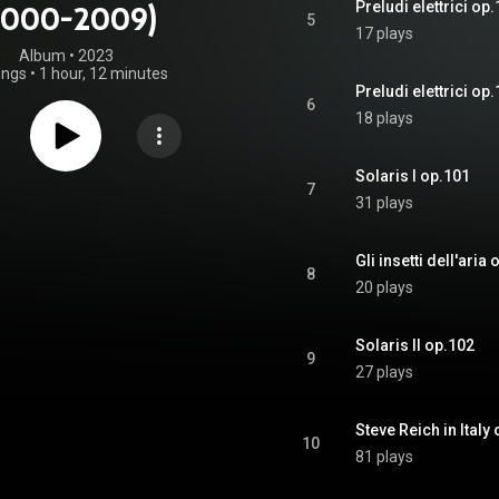
Preludi elettrici op.
2000-2009)
5
17 plays
Album
 • 
2023
ongs
•
1 hour, 12 minutes
Preludi elettrici op.
6
18 plays
Solaris I op.101
7
31 plays
Gli insetti dell'aria
8
20 plays
Solaris II op.102
9
27 plays
Steve Reich in Italy
10
81 plays