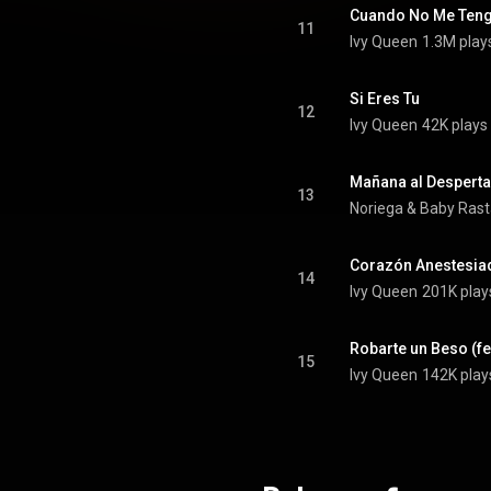
Cuando No Me Ten
11
Ivy Queen
1.3M play
Si Eres Tu
12
Ivy Queen
42K plays
Mañana al Despertar
13
Noriega
 & 
Baby Rast
Corazón Anestesia
14
Ivy Queen
201K play
Robarte un Beso (f
15
Ivy Queen
142K play