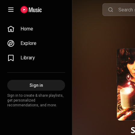
Home
Explore
Library
Sign in
Sign in to create & share playlists,
get personalized
recommendations, and more.
S