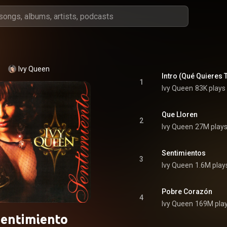
Ivy Queen
Intro (Qué Quieres 
1
Ivy Queen
83K plays
Que Lloren
2
Ivy Queen
27M play
Sentimientos
3
Ivy Queen
1.6M play
Pobre Corazón
4
Ivy Queen
169M pla
entimiento