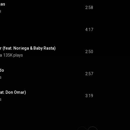
gas
2:58
s
4:17
 (feat. Noriega & Baby Rasta)
2:50
a
135K plays
do
2:57
s
eat. Don Omar)
3:19
s