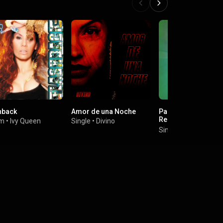
hback
Amor de una Noche
Party Time Top 40 
Reggaeton New Hits
um
•
Ivy Queen
Single
•
Divino
Best Remix
Single
•
Dj Moys