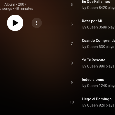
En Que Fallamos
Album
 • 
2007
5
Ivy Queen
842K play
5 songs
•
48 minutes
Reza por Mi
6
Ivy Queen
368K play
Cuando Comprend
7
Ivy Queen
53K plays
Yo Te Rescate
8
Ivy Queen
98K plays
Indecisiones
9
Ivy Queen
124K play
Llego el Domingo
10
Ivy Queen
82K plays