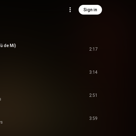
Sign in
Tú de Mí)
2:17
3:14
s
2:51
s
3:59
ys