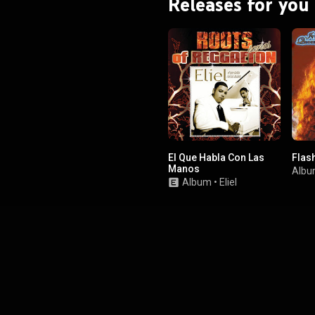
Releases for you
El Que Habla Con Las
Flas
Manos
Alb
Album
•
Eliel