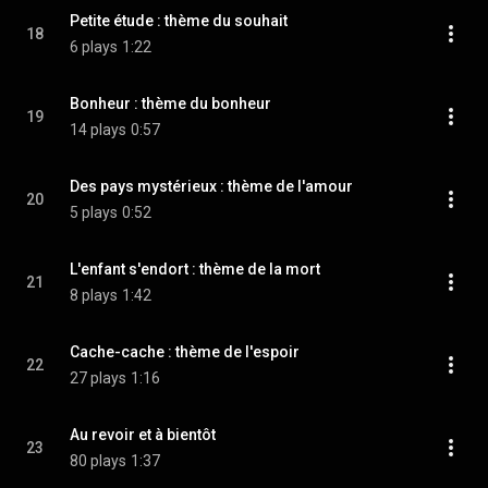
Petite étude : thème du souhait
18
6 plays
1:22
Bonheur : thème du bonheur
19
14 plays
0:57
Des pays mystérieux : thème de l'amour
20
5 plays
0:52
L'enfant s'endort : thème de la mort
21
8 plays
1:42
Cache-cache : thème de l'espoir
22
27 plays
1:16
Au revoir et à bientôt
23
80 plays
1:37