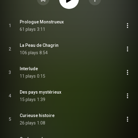
Prologue Monstrueux
1
61 plays
3:11
La Peau de Chagrin
2
106 plays
8:54
Interlude
3
11 plays
0:15
Des pays mystérieux
4
15 plays
1:39
Curieuse histoire
5
26 plays
1:08