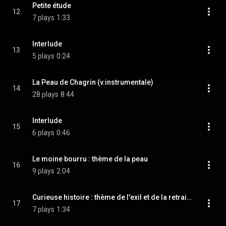
Petite étude
12
7 plays
1:33
Interlude
13
5 plays
0:24
La Peau de Chagrin (v.instrumentale)
14
28 plays
8:44
Interlude
15
6 plays
0:46
Le moine bourru : thème de la peau
16
9 plays
2:04
Curieuse histoire : thème de l'exil et de la retraite
17
7 plays
1:34