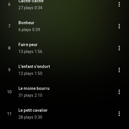
Cache-cache
6
27 plays
0:34
Bonheur
7
6 plays
0:39
Faire peur
8
13 plays
1:56
L'enfant s'endort
9
12 plays
1:50
Le moine bourru
10
31 plays
2:10
Le petit cavalier
11
28 plays
0:30