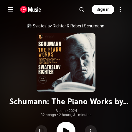
Sign in
Sviatoslav Richter
 & 
Robert Schumann
Schumann: The Piano Works by
Sviatoslav Richter (2024
Album
 • 
2024
32 songs
•
2 hours, 31 minutes
Remastered)