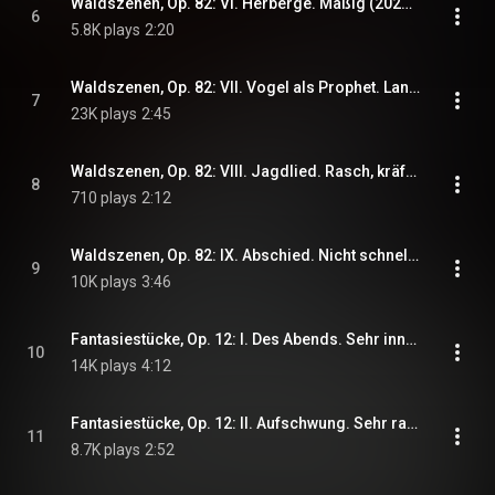
Waldszenen, Op. 82: VI. Herberge. Mäßig (2024 Remastered, Prague 1956)
6
5.8K plays
2:20
Waldszenen, Op. 82: VII. Vogel als Prophet. Langsam, sehr zart (2024 Remastered, Prague 1956)
7
23K plays
2:45
Waldszenen, Op. 82: VIII. Jagdlied. Rasch, kräftig (2024 Remastered, Prague 1956)
8
710 plays
2:12
Waldszenen, Op. 82: IX. Abschied. Nicht schnell (2024 Remastered, Prague 1956)
9
10K plays
3:46
Fantasiestücke, Op. 12: I. Des Abends. Sehr innig zu spielen (2024 Remastered, Prague 1956)
10
14K plays
4:12
Fantasiestücke, Op. 12: II. Aufschwung. Sehr rasch (2024 Remastered, Prague 1956)
11
8.7K plays
2:52