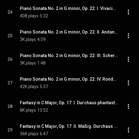
Piano Sonata No. 2 in G minor, Op. 22: I. Vivacissimo. So rasch wie möglich (2024 Remastered, Milan 1962)
24
408 plays
5:32
Piano Sonata No. 2 in G minor, Op. 22: II. Andantino. Getragen (2024 Remastered, Milan 1962)
25
3K plays
4:59
Piano Sonata No. 2 in G minor, Op. 22: III. Scherzo. Sehr rasch und markiert (2024 Remastered, Milan 1962)
26
3K plays
1:48
Piano Sonata No. 2 in G minor, Op. 22: IV. Rondo. Presto (2024 Remastered, Milan 1962)
27
42K plays
5:37
Fantasy in C Major, Op. 17: I. Durchaus phantastisch und leidenschaftlich vorzutragen. Im Legendenton. Erstes Tempo. Adagio. Im Tempo (2024 Remastered, London 1961)
28
8K plays
13:52
Fantasy in C Major, Op. 17: II. Mäßig. Durchaus energisch. Etwas bewegter. Viel bewegter (2024 Remastered, London 1961)
29
36K plays
6:47