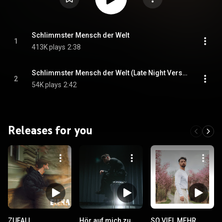
Schlimmster Mensch der Welt
1
413K plays
2:38
Schlimmster Mensch der Welt (Late Night Version)
2
54K plays
2:42
Releases for you
ZUFALL
Hör auf mich zu
SO VIEL MEHR