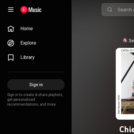
Home
Ser
Explore
Library
Sign in
Sign in to create & share playlists,
get personalized
recommendations, and more.
Chie