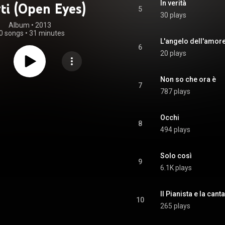
In verità
ti (Open Eyes)
5
30 plays
Album
 • 
2013
0 songs
•
31 minutes
L'angelo dell'amor
6
20 plays
Non so che ora è
7
787 plays
Occhi
8
494 plays
Solo così
9
6.1K plays
Il Pianista e la cant
10
265 plays