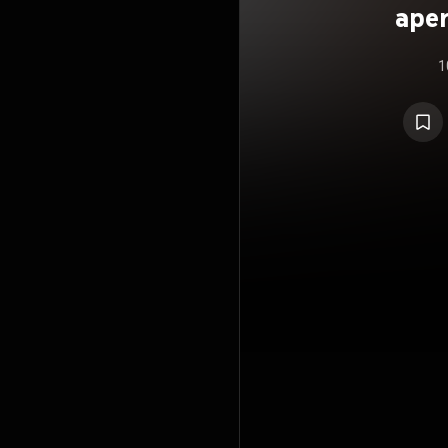
aper
1