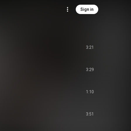
Sign in
3:21
3:29
1:10
3:51