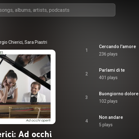
gio Chierici, Sara Piastri
Cercando l'amore
1
236 plays
Parlami di te
2
401 plays
Buongiorno dolore
3
102 plays
Non andare
4
5 plays
rici: Ad occhi