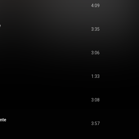
4:09
e
3:35
3:06
1:33
3:08
ante
3:57