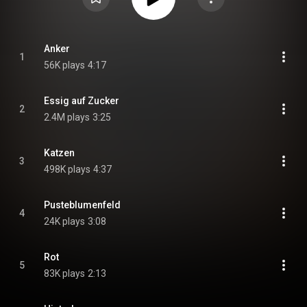
Anker
1
56K plays
4:17
Essig auf Zucker
2
2.4M plays
3:25
Katzen
3
498K plays
4:37
Pusteblumenfeld
4
24K plays
3:08
Rot
5
83K plays
2:13