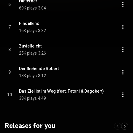
Hinterher
6
69K plays
3:04
Findelkind
7
16K plays
3:32
Zuvielleicht
8
25K plays
3:26
Der fliehende Robert
9
18K plays
3:12
Das Ziel ist im Weg (feat. Fatoni & Dagobert)
10
38K plays
4:49
Releases for you