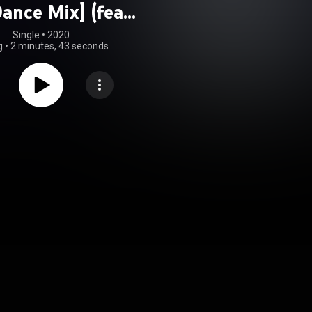
ance Mix] (feat.
оника Ваиль)
Single
 • 
2020
g
•
2 minutes, 43 seconds