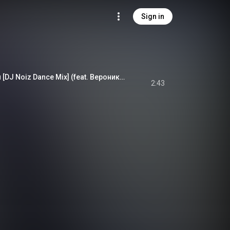
Sign in
новоГОДная песня [DJ Noiz Dance Mix] (feat. Вероника Ваиль)
2:43