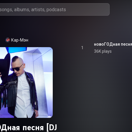
Кар-Мэн
1
36K plays
ОДная песня [DJ