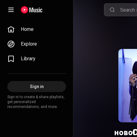
Home
Explore
Library
Sign in
Sign in to create & share playlists,
get personalized
recommendations, and more.
новоГ