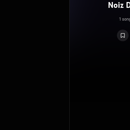
Noiz D
Вер
1 son