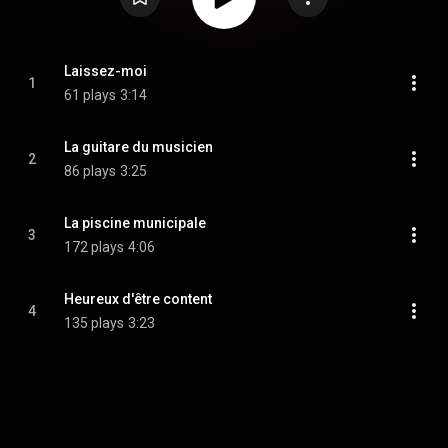
Laissez-moi
1
61 plays
3:14
La guitare du musicien
2
86 plays
3:25
La piscine municipale
3
172 plays
4:06
Heureux d'être content
4
135 plays
3:23