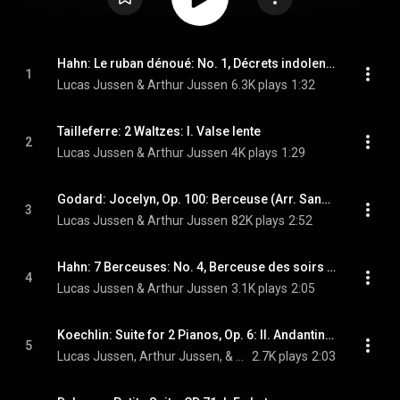
Hahn: Le ruban dénoué: No. 1, Décrets indolents du hasard
1
Lucas Jussen & Arthur Jussen
6.3K plays
1:32
Tailleferre: 2 Waltzes: I. Valse lente
2
Lucas Jussen & Arthur Jussen
4K plays
1:29
Godard: Jocelyn, Op. 100: Berceuse (Arr. Sandré for Piano 4 Hands)
3
Lucas Jussen & Arthur Jussen
82K plays
2:52
Hahn: 7 Berceuses: No. 4, Berceuse des soirs d'automne
4
Lucas Jussen & Arthur Jussen
3.1K plays
2:05
Koechlin: Suite for 2 Pianos, Op. 6: II. Andantino con moto
5
Lucas Jussen, Arthur Jussen, & Charles Koechlin
2.7K plays
2:03