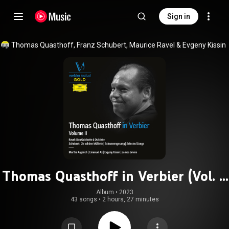
Sign in
Thomas Quasthoff
, 
Franz Schubert
, 
Maurice Ravel
 & 
Evgeny Kissin
Thomas Quasthoff in Verbier (Vol. II
/ Live)
Album
 • 
2023
43 songs
•
2 hours, 27 minutes