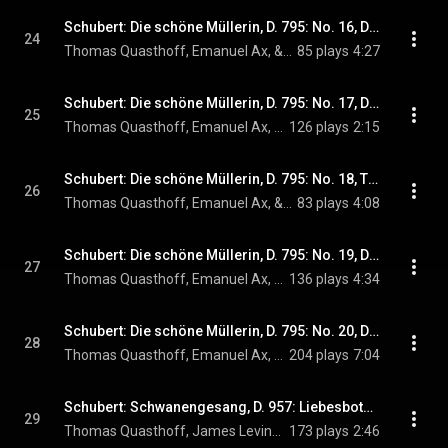
Schubert: Die schöne Müllerin, D. 795: No. 16, Die liebe Farbe (Live)
24
Thomas Quasthoff, Emanuel Ax, & Franz Schubert
85 plays
4:27
Schubert: Die schöne Müllerin, D. 795: No. 17, Die böse Farbe (Live)
25
Thomas Quasthoff, Emanuel Ax, & Franz Schubert
126 plays
2:15
Schubert: Die schöne Müllerin, D. 795: No. 18, Trockne Blumen (Live)
26
Thomas Quasthoff, Emanuel Ax, & Franz Schubert
83 plays
4:08
Schubert: Die schöne Müllerin, D. 795: No. 19, Der Müller und der Bach (Live)
27
Thomas Quasthoff, Emanuel Ax, & Franz Schubert
136 plays
4:34
Schubert: Die schöne Müllerin, D. 795: No. 20, Des Baches Wiegenlied (Live)
28
Thomas Quasthoff, Emanuel Ax, & Franz Schubert
204 plays
7:04
Schubert: Schwanengesang, D. 957: Liebesbotschaft (Live)
29
Thomas Quasthoff, James Levine, & Franz Schubert
173 plays
2:46