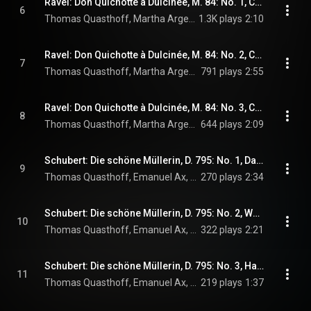
Ravel: Don Quichotte à Dulcinée, M. 84: No. 1, Chanson romanesque (Live)
6
Thomas Quasthoff, Martha Argerich, & Maurice Ravel
1.3K plays
2:10
Ravel: Don Quichotte à Dulcinée, M. 84: No. 2, Chanson épique (Live)
7
Thomas Quasthoff, Martha Argerich, & Maurice Ravel
791 plays
2:55
Ravel: Don Quichotte à Dulcinée, M. 84: No. 3, Chanson à boire (Live)
8
Thomas Quasthoff, Martha Argerich, & Maurice Ravel
644 plays
2:09
Schubert: Die schöne Müllerin, D. 795: No. 1, Das Wandern (Live)
9
Thomas Quasthoff, Emanuel Ax, & Franz Schubert
270 plays
2:34
Schubert: Die schöne Müllerin, D. 795: No. 2, Wohin? (Live)
10
Thomas Quasthoff, Emanuel Ax, & Franz Schubert
322 plays
2:21
Schubert: Die schöne Müllerin, D. 795: No. 3, Halt! (Live)
11
Thomas Quasthoff, Emanuel Ax, & Franz Schubert
219 plays
1:37