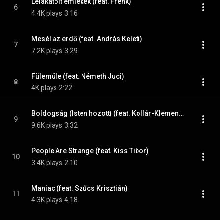
Lelakatolt emlékek (feat. Frenk)
6
4.4K plays
3:16
Mesél az erdő (feat. András Keleti)
7
7.2K plays
3:29
Fülemüle (feat. Németh Juci)
8
4K plays
2:22
Boldogság (Isten hozott) (feat. Kollár-Klemencz László)
9
9.6K plays
3:32
People Are Strange (feat. Kiss Tibor)
10
3.4K plays
2:10
Maniac (feat. Szűcs Krisztián)
11
4.3K plays
4:18