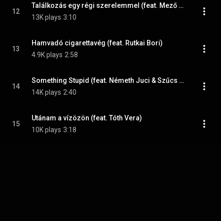
Találkozás egy régi szerelemmel (feat. Mező Misi)
12
13K plays
3:10
Hamvadó cigarettavég (feat. Rutkai Bori)
13
4.9K plays
2:58
Something Stupid (feat. Németh Juci & Szűcs Krisztián)
14
14K plays
2:40
Utánam a vízözön (feat. Tóth Vera)
15
10K plays
3:18