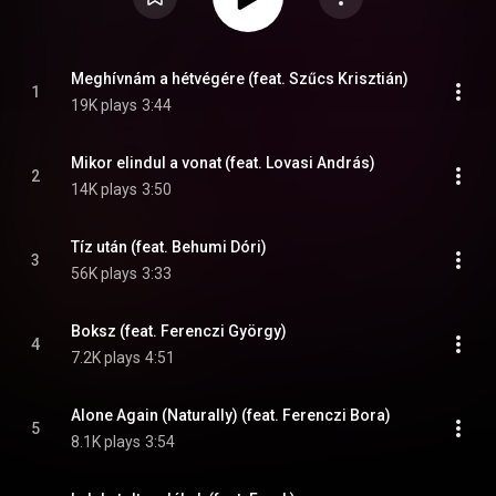
Meghívnám a hétvégére (feat. Szűcs Krisztián)
1
19K plays
3:44
Mikor elindul a vonat (feat. Lovasi András)
2
14K plays
3:50
Tíz után (feat. Behumi Dóri)
3
56K plays
3:33
Boksz (feat. Ferenczi György)
4
7.2K plays
4:51
Alone Again (Naturally) (feat. Ferenczi Bora)
5
8.1K plays
3:54